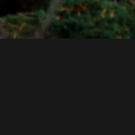
GANDR
Steinringane på Hunn, Fredrikstad 14. og 15. juni.
Billettar og info her
.
Som DNT-medlem får du 25%
avslag på billettar.
Gravhaugane i Borreparken, Horten 21. og 22. juni.
Billettar og info her
.
Som DNT-medlem får du 25%
avslag på billettar.
VIS MEIR