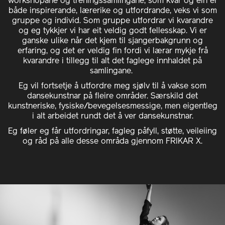
workshopane og treningssamlingane, som kvar og éin er
både inspirerande, lærerike og utfordrande, veks vi som
gruppe og individ. Som gruppe utfordrar vi kvarandre
og eg tykkjer vi har eit veldig godt fellesskap. Vi er
ganske ulike når det kjem til sjangerbakgrunn og
erfaring, og det er veldig fin fordi vi lærar mykje frå
kvarandre i tillegg til alt det faglege innhaldet på
samlingane.
Eg vil fortsetje å utfordre meg sjølv til å vakse som
dansekunstnar på fleire områder. Særskild det
kunstneriske, fysiske/bevegelsesmessige, men eigentleg
i alt arbeidet rundt det å ver dansekunstnar.
Eg føler eg får utfordringar, fagleg påfyll, støtte, veileiing
og råd på alle desse områda gjennom FRIKAR X.